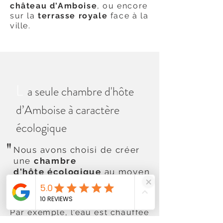
château d'Amboise
, ou encore
sur la
terrasse royale
face à la
ville.
L
a seule chambre d'hôte
d’Amboise à caractère
écologique
"
Nous avons choisi de créer
une
chambre
d'hôte écologique
au moyen
de réflexes vertueux et
d’installations adaptées.
Par exemple, l'eau est chauffée
à l'
énergie solaire
, des